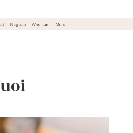
ut
Negozio
Who I am
More
Vuoi